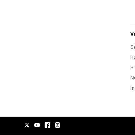
V
Se
Ko
Se
N
In