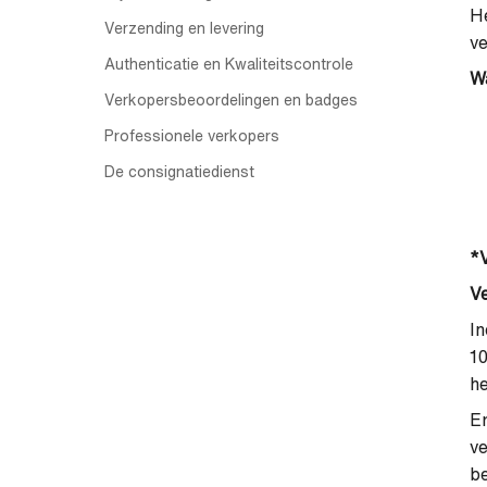
He
Verzending en levering
ve
Authenticatie en Kwaliteitscontrole
Wa
Verkopersbeoordelingen en badges
Professionele verkopers
De consignatiedienst
*V
Ve
In
1
h
Er
ve
be