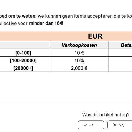
oed om te weten:
we kunnen geen items accepteren die te k
llective voor
minder dan 16€
.
Was dit artikel nuttig?
Ja
Nej