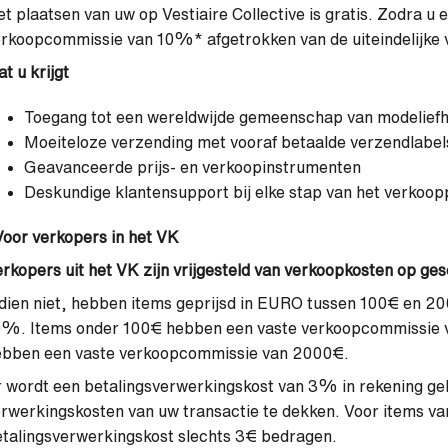
t plaatsen van uw op Vestiaire Collective is gratis. Zodra u
rkoopcommissie van 10%* afgetrokken van de uiteindelijke 
t u krijgt
Toegang tot een wereldwijde gemeenschap van modelief
Moeiteloze verzending met vooraf betaalde verzendlabel
Geavanceerde prijs- en verkoopinstrumenten
Deskundige klantensupport bij elke stap van het verkoo
oor verkopers in het VK
rkopers uit het VK zijn vrijgesteld van verkoopkosten op g
dien niet, hebben items geprijsd in EURO tussen 100€ en 
0%. Items onder 100€ hebben een vaste verkoopcommissie 
ebben een vaste verkoopcommissie van 2000€.
 wordt een betalingsverwerkingskost van 3% in rekening g
rwerkingskosten van uw transactie te dekken. Voor items va
talingsverwerkingskost slechts 3€ bedragen.