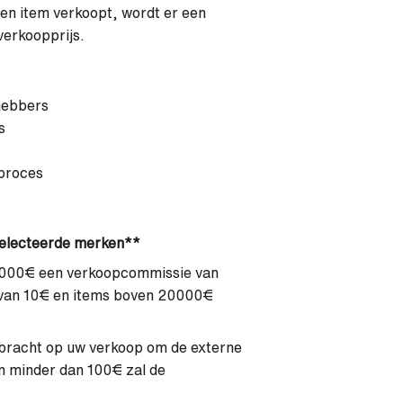
 een item verkoopt, wordt er een
verkoopprijs.
hebbers
s
pproces
eselecteerde merken**
20000€ een verkoopcommissie van
van 10€ en items boven 20000€
ebracht op uw verkoop om de externe
n minder dan 100€ zal de