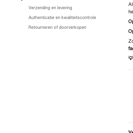
Al
Verzending en levering
he
Authenticatie en kwaliteitscontrole
O
Retourneren of doorverkopen
Op
Zo
fa
💡
V