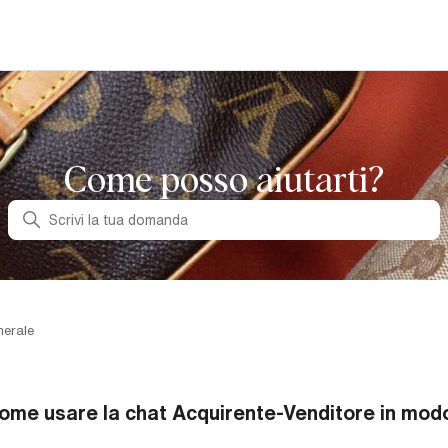
Come posso aiutarti?
Ricerca
nerale
ome usare la chat Acquirente-Venditore in modo