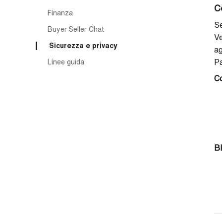
C
Finanza
Se
Buyer Seller Chat
Ve
Sicurezza e privacy
ag
P
Linee guida
Co
Bl