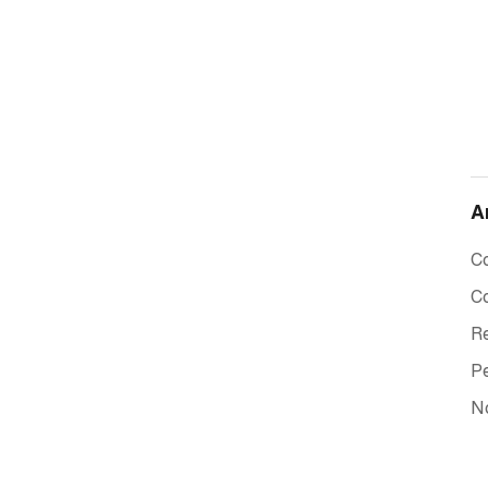
A
Co
Co
Re
Pe
No