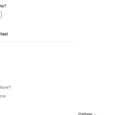
ile?
taci
itore?
ore
Italiano