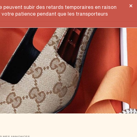
gne peuvent subir des retards temporaires en raison
r votre patience pendant que les transporteurs
R MES ANNONCES