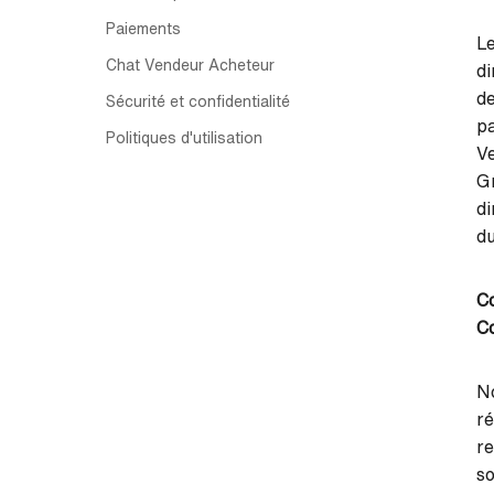
Paiements
L
Chat Vendeur Acheteur
di
de
Sécurité et confidentialité
pa
Politiques d'utilisation
Ve
Gr
di
du
Co
Co
No
ré
re
s