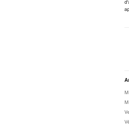
d'
ap
A
Mo
M
Ve
Vé