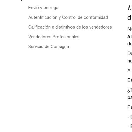
¿
Envío y entrega
d
Autentificación y Control de conformidad
Calificación e distintivos de los vendedores
Nu
a 
Vendedores Profesionales
de
Servicio de Consigna
De
ha
A 
Es
¿T
pa
Pa
-
-