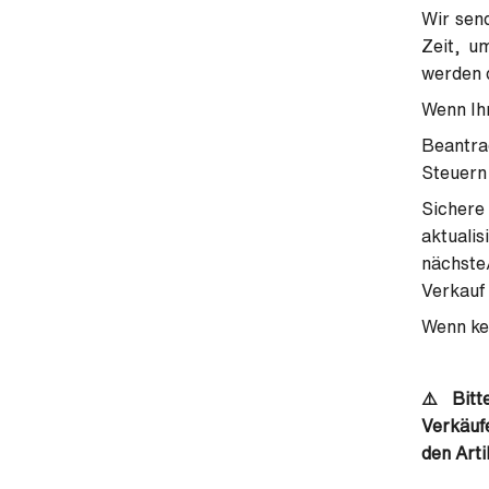
Wir send
Zeit, u
werden d
Wenn Ihr
Beantra
Steuern 
Sichere
aktuali
nächste
Verkauf
Wenn kei
⚠️ Bitt
Verkäuf
den Arti