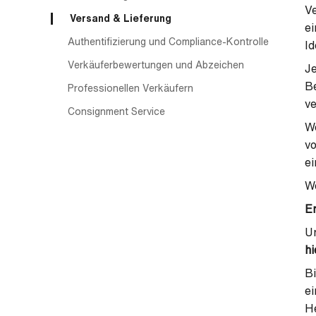
Ve
Versand & Lieferung
ei
Authentifizierung und Compliance-Kontrolle
Id
Verkäuferbewertungen und Abzeichen
Je
Be
Professionellen Verkäufern
ve
Consignment Service
We
vo
ei
We
Er
Um
hi
Bi
ei
He