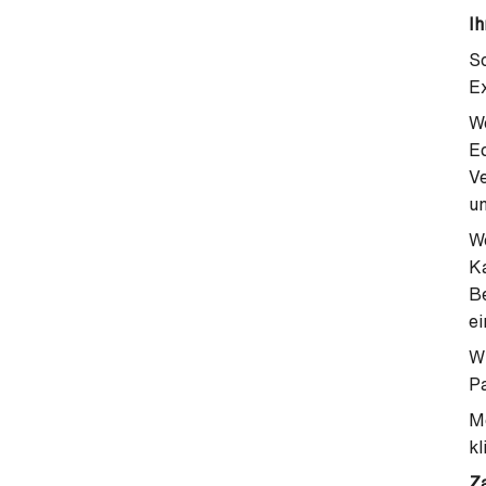
Ih
So
Ex
We
Ec
Ve
u
We
Ka
Be
ei
Wi
Pa
Mö
kl
Z