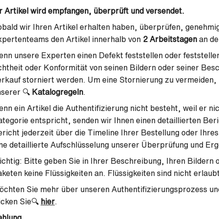
r Artikel wird empfangen, überprüft und versendet.
bald wir Ihren Artikel erhalten haben, überprüfen, genehm
pertenteams den Artikel innerhalb von
2 Arbeitstagen
an de
nn unsere Experten einen Defekt feststellen oder feststellen
htheit oder Konformität von seinen Bildern oder seiner Bes
rkauf storniert werden. Um eine Stornierung zu vermeiden, be
nserer 🔍
Katalogregeln
.
nn ein Artikel die Authentifizierung nicht besteht, weil er n
tegorie entspricht, senden wir Ihnen einen detaillierten Ber
richt jederzeit über die Timeline Ihrer Bestellung oder Ihre
ne detaillierte Aufschlüsselung unserer Überprüfung und Er
chtig: Bitte geben Sie in Ihrer Beschreibung, Ihren Bildern 
keten keine Flüssigkeiten an. Flüssigkeiten sind nicht erlaubt
chten Sie mehr über unseren Authentifizierungsprozess und
icken Sie🔍
hier
.
ahlung