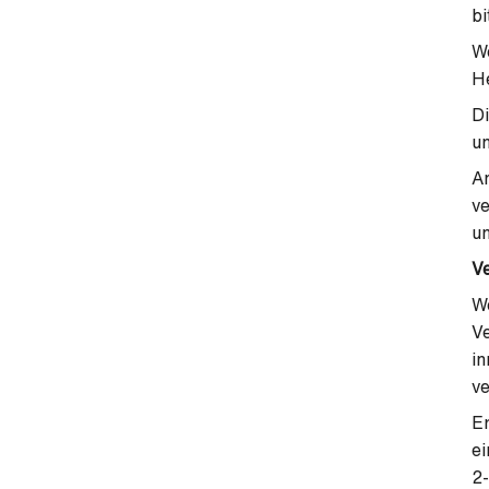
bi
We
He
Di
un
An
ve
un
Ve
We
Ve
in
ve
Er
ei
2-