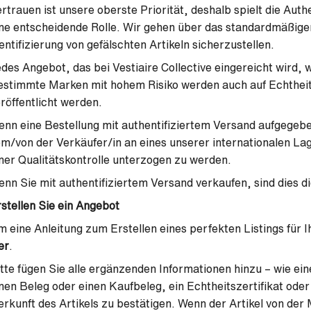
rtrauen ist unsere oberste Priorität, deshalb spielt die Authe
ne entscheidende Rolle. Wir gehen über das standardmäßige
entifizierung von gefälschten Artikeln sicherzustellen.
des Angebot, das bei Vestiaire Collective eingereicht wird, w
stimmte Marken mit hohem Risiko werden auch auf Echtheit g
röffentlicht werden.
nn eine Bestellung mit authentifiziertem Versand aufgegeben
m/von der Verkäufer/in an eines unserer internationalen Lag
ner Qualitätskontrolle unterzogen zu werden.
nn Sie mit authentifiziertem Versand verkaufen, sind dies d
stellen Sie ein Angebot
 eine Anleitung zum Erstellen eines perfekten Listings für Ih
er
.
tte fügen Sie alle ergänzenden Informationen hinzu – wie e
nen Beleg oder einen Kaufbeleg, ein Echtheitszertifikat oder
rkunft des Artikels zu bestätigen. Wenn der Artikel von der