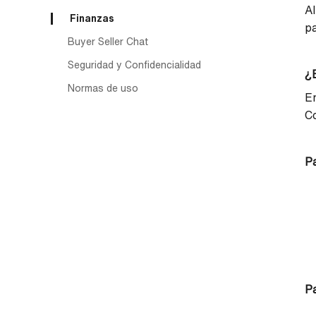
Al
Finanzas
p
Buyer Seller Chat
Seguridad y Confidencialidad
¿E
Normas de uso
E
Co
P
Pa