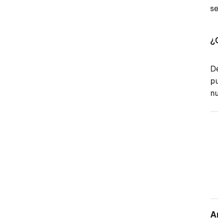
se
¿
De
pu
n
A