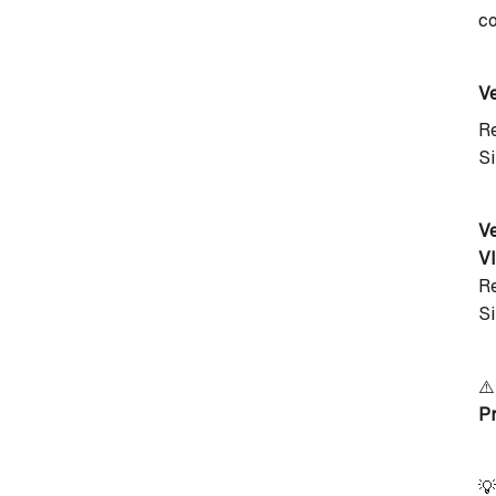
co
Ve
R
Si
Ve
V
R
Si
⚠
Pr
💡