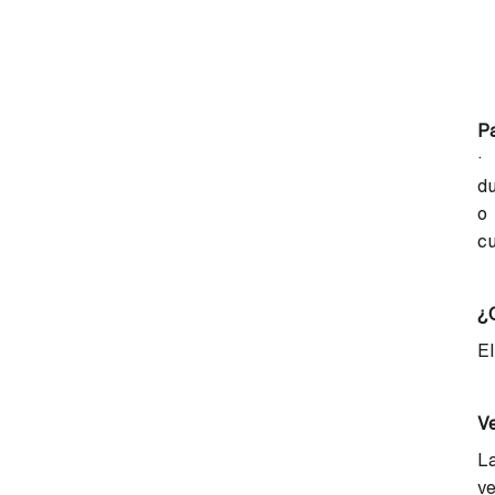
P
·
du
o 
c
¿C
El
Ve
La
v